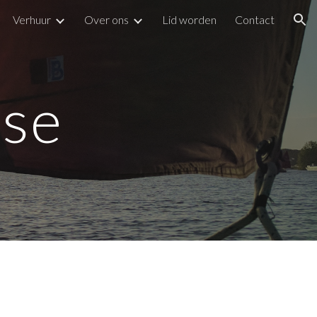
Verhuur
Over ons
Lid worden
Contact
ion
sse