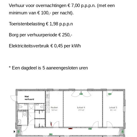
Verhuur voor overnachtingen
€
7,00
p.p.p.n. (met een
minimum van
€
100
,- per nacht).
To
e
ristenbelasting
€
1,9
8
p.p.p.n
Borg per verhuurperiode
€ 250,-
Elektriciteitsverbruik € 0,45 per kWh
* Een dagdeel is 5 aaneengesloten uren