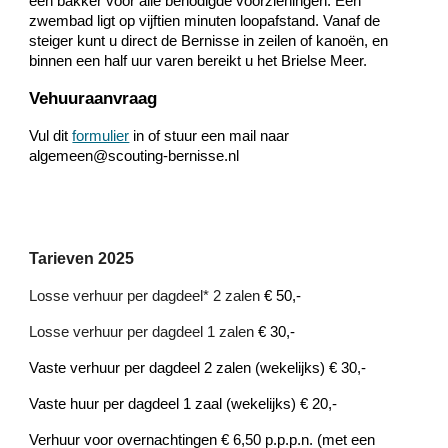
een bakker voor alle benodigde voorzieningen. Een
zwembad ligt op vijftien minuten loopafstand. Vanaf de
steiger kunt u direct de Bernisse in zeilen of kanoën, en
binnen een half uur varen bereikt u het Brielse Meer.
Vehuuraanvraag
Vul dit
formulier
in of stuur een mail naar
algemeen@scouting-bernisse.nl
Tarieven 2025
Losse verhuur per dagdeel* 2 zalen
€
50,-
Losse verhuur per dagdeel
1
zalen
€
3
0,-
Vaste verhuur per dagdeel 2 zalen (wekelijks)
€
30,-
Vaste huur per dagdeel 1 zaal (wekelijks)
€
2
0,-
Verhuur voor overnachtingen
€
6,50 p.p.p.n. (met een