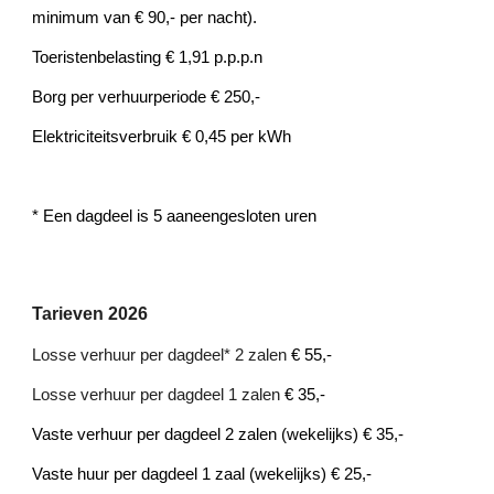
minimum van
€
90,- per nacht).
Toeristenbelasting
€
1,91 p.p.p.n
Borg per verhuurperiode
€ 2
5
0,-
Elektriciteitsverbruik
€ 0,45 per kWh
* Een dagdeel is 5 aaneengesloten uren
Tarieven 202
6
Losse verhuur per dagdeel* 2 zalen
€
5
5
,-
Losse verhuur per dagdeel 1 zalen
€
3
5
,-
Vaste verhuur per dagdeel 2 zalen (wekelijks)
€
3
5
,-
Vaste huur per dagdeel 1 zaal (wekelijks)
€
2
5
,-